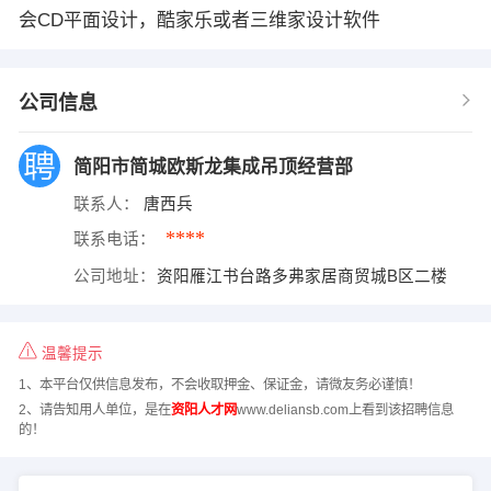
会CD平面设计，酷家乐或者三维家设计软件
公司信息
简阳市简城欧斯龙集成吊顶经营部
联系人：
唐西兵
****
联系电话：
公司地址：
资阳雁江书台路多弗家居商贸城B区二楼
温馨提示
1、本平台仅供信息发布，不会收取押金、保证金，请微友务必谨慎！
2、请告知用人单位，是在
资阳人才网
www.deliansb.com上看到该招聘信息
的！